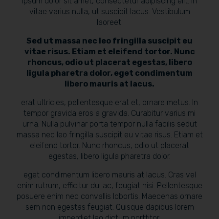
ipsum dolor sit amet, consectetur adipiscing elit. In
vitae varius nulla, ut suscipit lacus. Vestibulum
laoreet.
Sed ut massa nec leo fringilla suscipit eu
vitae risus. Etiam et eleifend tortor. Nunc
rhoncus, odio ut placerat egestas, libero
ligula pharetra dolor, eget condimentum
libero mauris at lacus.
erat ultricies, pellentesque erat et, ornare metus. In
tempor gravida eros a gravida. Curabitur varius mi
urna. Nulla pulvinar porta tempor nulla facilis sedut
massa nec leo fringilla suscipit eu vitae risus. Etiam et
eleifend tortor. Nunc rhoncus, odio ut placerat
egestas, libero ligula pharetra dolor.
eget condimentum libero mauris at lacus. Cras vel
enim rutrum, efficitur dui ac, feugiat nisi. Pellentesque
posuere enim nec convallis lobortis. Maecenas ornare
sem non egestas feugiat. Quisque dapibus lorem
imperdiet leo dictum porttitor.