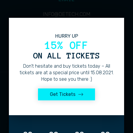
INFO@DETECH.COM
HURRY UP
ADDRESS
15% OFF
4713 COLUMBIA MINE ROAD
ON ALL TICKETS
Don’t hesitate and buy tickets today – All
tickets are at a special price until 15.08.2021.
Hope to see you there :)
Get Tickets