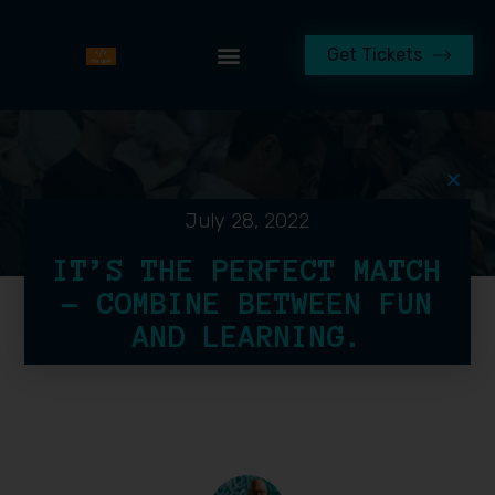
Get Tickets
July 28, 2022
IT’S THE PERFECT MATCH
– COMBINE BETWEEN FUN
AND LEARNING.